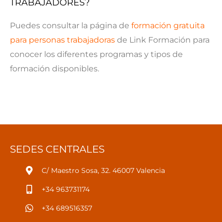
TRABAJADORES?
Puedes consultar la página de
formación gratuita
para personas trabajadoras
de Link Formación para
conocer los diferentes programas y tipos de
formación disponibles.
SEDES CENTRALES
C/ Maestro Sosa, 32. 46007 Valencia
+34 963731174
+34 689516357