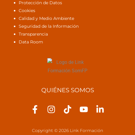
Protección de Datos
Cookies
Calidad y Medio Ambiente
Seguridad de la Información
Transparencia
Data Room
QUIÉNES SOMOS
F
I
T
Y
L
a
n
i
o
i
c
s
k
u
n
Copyright © 2026 Link Formación
e
t
t
t
k