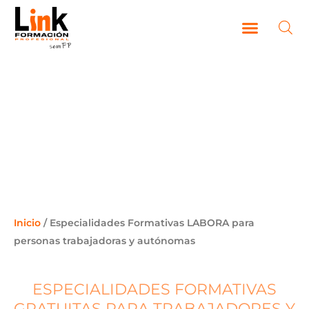
Ir
al
contenido
CAMPUS VIRTUAL
ESPECIALIDADES FORMATIVAS
LABORA PARA PERSONAS
TRABAJADORAS Y
AUTÓNOMAS
Inicio
/ Especialidades Formativas LABORA para
personas trabajadoras y autónomas
ESPECIALIDADES FORMATIVAS
GRATUITAS PARA TRABAJADORES Y