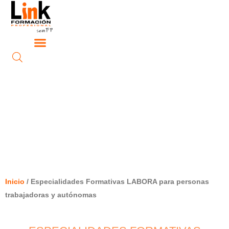
Ir
al
contenido
ESPECIALIDADES FORMATIVAS
LABORA PARA PERSONAS
TRABAJADORAS Y AUTÓNOMAS
Inicio
/ Especialidades Formativas LABORA para personas
trabajadoras y autónomas