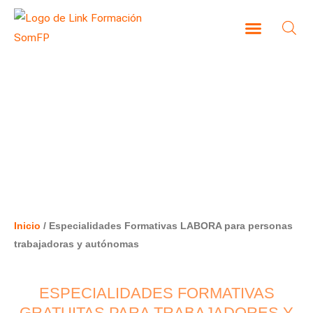
Ir
al
contenido
CAMPUS VIRTUAL
ESPECIALIDADES FORMATIVAS
LABORA PARA PERSONAS
TRABAJADORAS Y AUTÓNOMAS
Inicio
/ Especialidades Formativas LABORA para personas
trabajadoras y autónomas
ESPECIALIDADES FORMATIVAS
GRATUITAS PARA TRABAJADORES Y