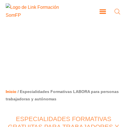
Ir
al
contenido
CAMPUS VIRTUAL
ESPECIALIDADES FORMATIVAS
LABORA PARA PERSONAS
TRABAJADORAS Y AUTÓNOMAS
Inicio
/ Especialidades Formativas LABORA para personas
trabajadoras y autónomas
ESPECIALIDADES FORMATIVAS
GRATUITAS PARA TRABAJADORES Y