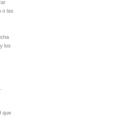
zar
 o las
icha
y los
.
l que