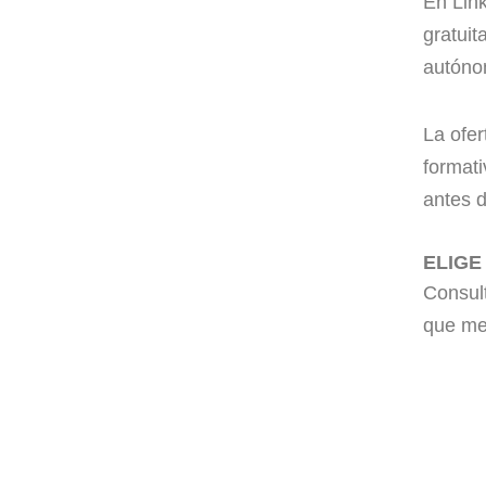
En Lin
gratui
autóno
La ofer
formati
antes d
ELIGE
Consult
que mej