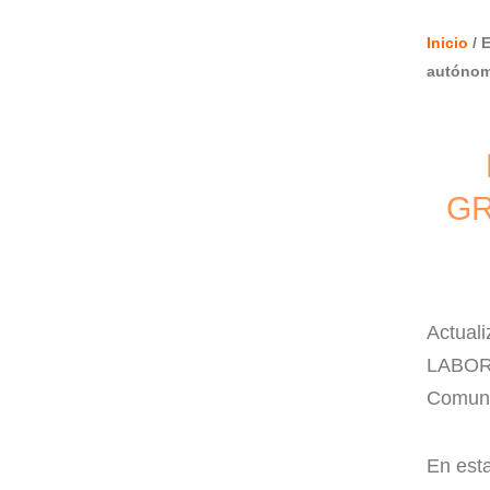
Inicio
/ 
autóno
GR
Actuali
LABORA
Comuni
En est