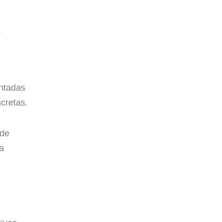
a
entadas
cretas.
 de
a