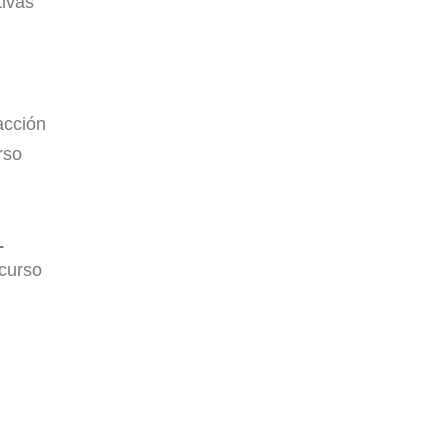
tivas
acción
rso
L
 curso