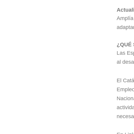
Actual
Amplía 
adaptar
¿QUÉ 
Las Es
al desa
El Catá
Empleo 
Nacion
activid
necesar