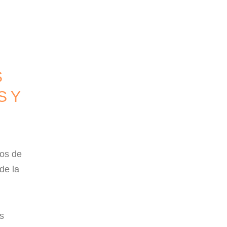
S
S Y
tos de
de la
s