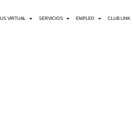
US VIRTUAL
SERVICIOS
EMPLEO
CLUB LINK
IALIDADES FORM
BORA PARA PERSO
JADORAS Y AUT