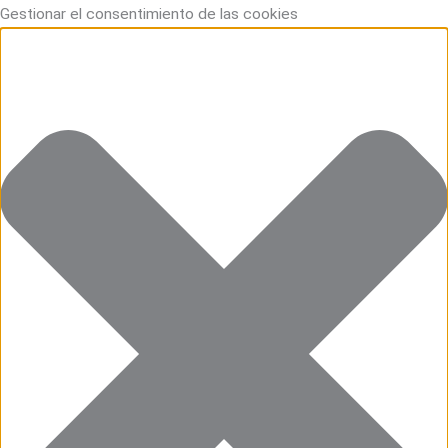
Ir
Funcional
Marketing
Estadísticas
Preferencias
Gestionar el consentimiento de las cookies
al
contenido