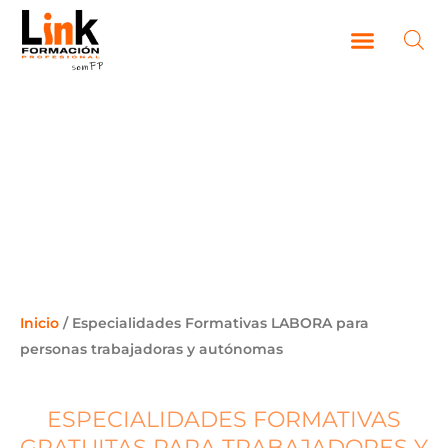
Ir
al
contenido
CAMPUS VIRTUAL
ESPECIALIDADES FORMATIVAS
LABORA PARA PERSONAS
TRABAJADORAS Y
AUTÓNOMAS
Inicio
/ Especialidades Formativas LABORA para
personas trabajadoras y autónomas
ESPECIALIDADES FORMATIVAS
GRATUITAS PARA TRABAJADORES Y