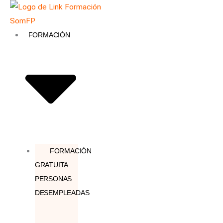
Ir
Búsqueda
al
de
contenido
productos
FORMACIÓN
FORMACIÓN
GRATUITA
PERSONAS
DESEMPLEADAS