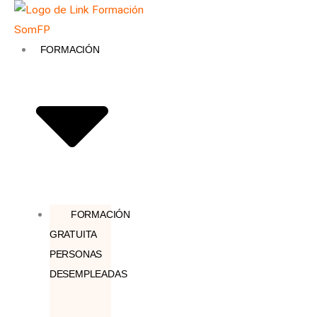
Ir
Búsqueda
al
de
contenido
productos
FORMACIÓN
FORMACIÓN
GRATUITA
PERSONAS
DESEMPLEADAS