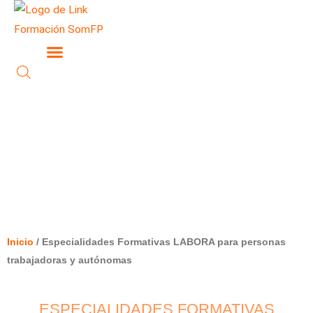
Ir
al
contenido
ESPECIALIDADES FORMATIVAS
LABORA PARA PERSONAS
TRABAJADORAS Y AUTÓNOMAS
Inicio
/ Especialidades Formativas LABORA para personas
trabajadoras y autónomas
ESPECIALIDADES FORMATIVAS