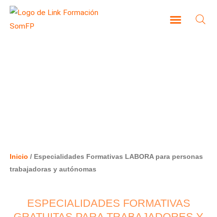
Ir
al
contenido
CAMPUS VIRTUAL
ESPECIALIDADES FORMATIVAS
LABORA PARA PERSONAS
TRABAJADORAS Y AUTÓNOMAS
Inicio
/ Especialidades Formativas LABORA para personas
trabajadoras y autónomas
ESPECIALIDADES FORMATIVAS
GRATUITAS PARA TRABAJADORES Y