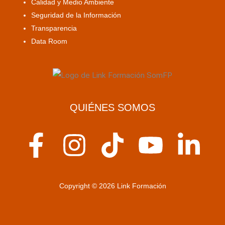
Calidad y Medio Ambiente
Seguridad de la Información
Transparencia
Data Room
QUIÉNES SOMOS
F
I
T
Y
L
a
n
i
o
i
c
s
k
u
n
Copyright © 2026 Link Formación
e
t
t
t
k