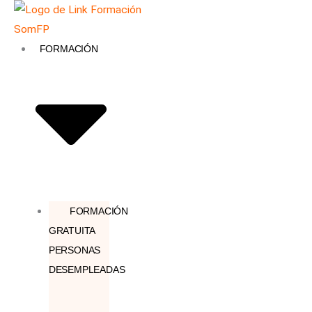
Ir
Búsqueda
al
de
contenido
productos
FORMACIÓN
FORMACIÓN
GRATUITA
PERSONAS
DESEMPLEADAS