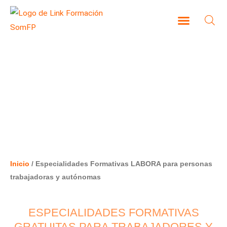
Ir
al
contenido
CAMPUS VIRTUAL
ESPECIALIDADES FORMATIVAS
LABORA PARA PERSONAS
TRABAJADORAS Y AUTÓNOMAS
Inicio
/ Especialidades Formativas LABORA para personas
trabajadoras y autónomas
ESPECIALIDADES FORMATIVAS
GRATUITAS PARA TRABAJADORES Y