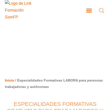
Ir
al
contenido
CAMPUS VIRTUAL
ESPECIALIDADES FORMATIVAS
LABORA PARA PERSONAS
TRABAJADORAS Y AUTÓNOMAS
Inicio
/ Especialidades Formativas LABORA para personas
trabajadoras y autónomas
ESPECIALIDADES FORMATIVAS