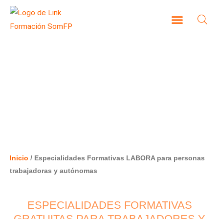
Ir
al
contenido
CAMPUS VIRTUAL
ESPECIALIDADES FORMATIVAS
LABORA PARA PERSONAS
TRABAJADORAS Y AUTÓNOMAS
Inicio
/ Especialidades Formativas LABORA para personas
trabajadoras y autónomas
ESPECIALIDADES FORMATIVAS
GRATUITAS PARA TRABAJADORES Y