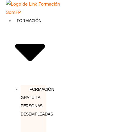
Ir
Búsqueda
al
de
contenido
productos
FORMACIÓN
FORMACIÓN
GRATUITA
PERSONAS
DESEMPLEADAS