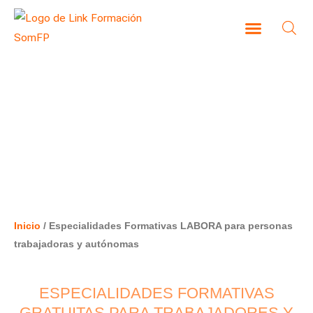
Ir
al
contenido
CAMPUS VIRTUAL
ESPECIALIDADES FORMATIVAS
LABORA PARA PERSONAS
TRABAJADORAS Y AUTÓNOMAS
Inicio
/ Especialidades Formativas LABORA para personas
trabajadoras y autónomas
ESPECIALIDADES FORMATIVAS
GRATUITAS PARA TRABAJADORES Y