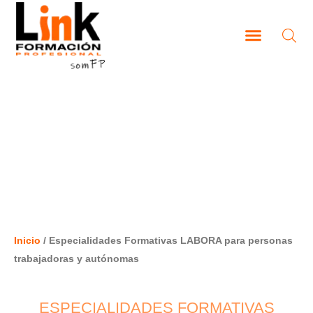
Ir
al
contenido
CAMPUS VIRTUAL
ESPECIALIDADES FORMATIVAS
LABORA PARA PERSONAS
TRABAJADORAS Y AUTÓNOMAS
Inicio
/ Especialidades Formativas LABORA para personas
trabajadoras y autónomas
ESPECIALIDADES FORMATIVAS