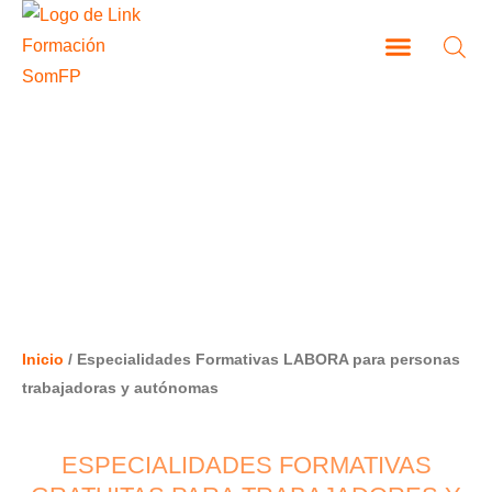
Ir
al
contenido
CAMPUS VIRTUAL
ESPECIALIDADES FORMATIVAS
LABORA PARA PERSONAS
TRABAJADORAS Y AUTÓNOMAS
Inicio
/ Especialidades Formativas LABORA para personas
trabajadoras y autónomas
ESPECIALIDADES FORMATIVAS