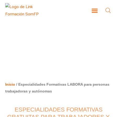
Ir
al
contenido
CAMPUS VIRTUAL
ESPECIALIDADES FORMATIVAS
LABORA PARA PERSONAS
TRABAJADORAS Y AUTÓNOMAS
Inicio
/ Especialidades Formativas LABORA para personas
trabajadoras y autónomas
ESPECIALIDADES FORMATIVAS
GRATUITAS PARA TRABAJADORES Y