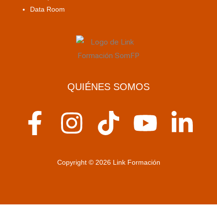
Data Room
QUIÉNES SOMOS
F
I
T
Y
L
a
n
i
o
i
c
s
k
u
n
Copyright © 2026 Link Formación
e
t
t
t
k