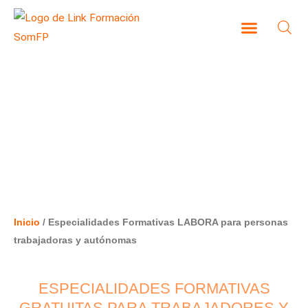
Ir
al
contenido
CAMPUS VIRTUAL
ESPECIALIDADES FORMATIVAS
LABORA PARA PERSONAS
TRABAJADORAS Y AUTÓNOMAS
Inicio
/ Especialidades Formativas LABORA para personas
trabajadoras y autónomas
ESPECIALIDADES FORMATIVAS
GRATUITAS PARA TRABAJADORES Y