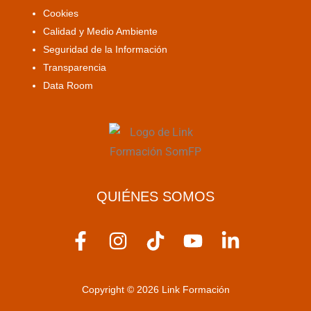
Cookies
Calidad y Medio Ambiente
Seguridad de la Información
Transparencia
Data Room
QUIÉNES SOMOS
F
I
T
Y
L
a
n
i
o
i
c
s
k
u
n
Copyright © 2026 Link Formación
e
t
t
t
k