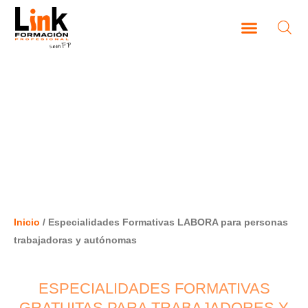
Ir
al
contenido
CAMPUS VIRTUAL
ESPECIALIDADES FORMATIVAS
LABORA PARA PERSONAS
TRABAJADORAS Y AUTÓNOMAS
Inicio
/ Especialidades Formativas LABORA para personas
trabajadoras y autónomas
ESPECIALIDADES FORMATIVAS
GRATUITAS PARA TRABAJADORES Y