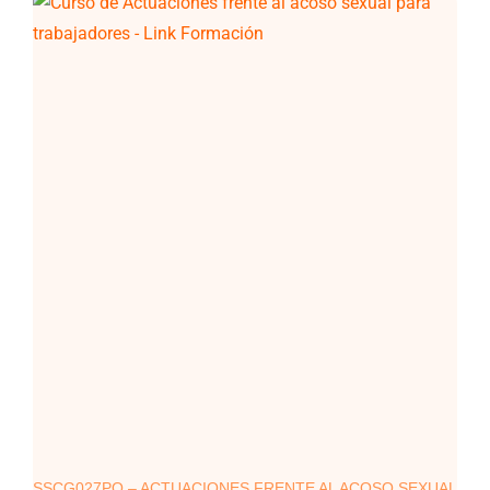
SSCG027PO – ACTUACIONES FRENTE AL ACOSO SEXUAL