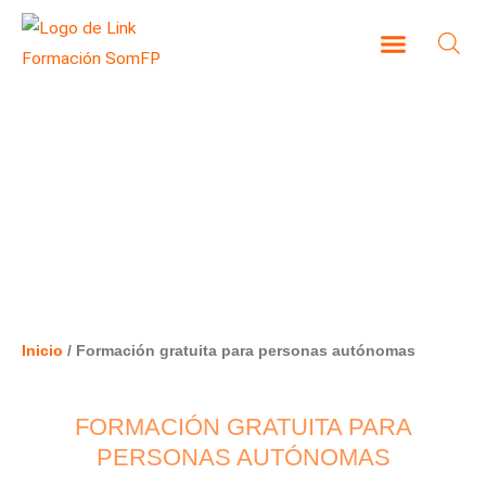
Ir
al
contenido
CAMPUS VIRTUAL
FORMACIÓN GRATUITA PARA
PERSONAS AUTÓNOMAS
Inicio
/ Formación gratuita para personas autónomas
FORMACIÓN GRATUITA PARA
PERSONAS AUTÓNOMAS