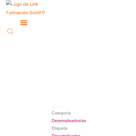
Ir
al
contenido
Categoría
Desempleados/as
Etiqueta
Desempleados