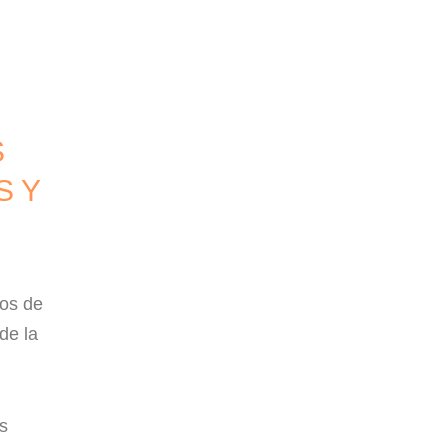
S
S Y
tos de
de la
s