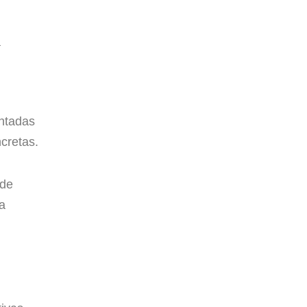
a
entadas
cretas.
 de
a