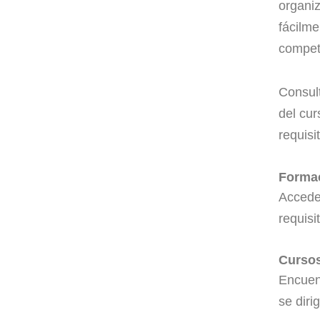
organiz
fácilme
compet
Consult
del cur
requisi
Formac
Accede 
requisi
Cursos
Encuent
se diri