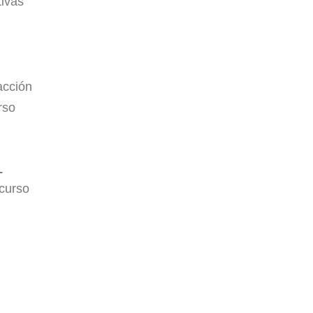
tivas
acción
rso
L
 curso