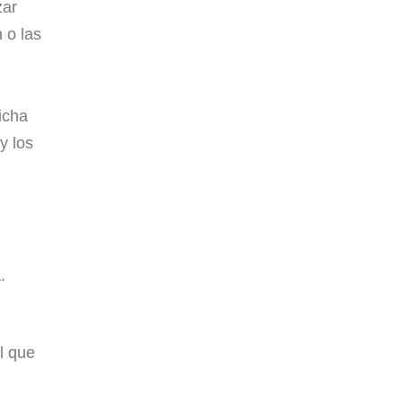
zar
 o las
icha
y los
.
l que