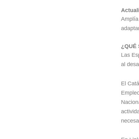
Actual
Amplía 
adaptar
¿QUÉ 
Las Es
al desa
El Catá
Empleo 
Nacion
activid
necesar