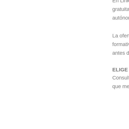
En Lin
gratui
autóno
La ofer
formati
antes d
ELIGE
Consult
que mej