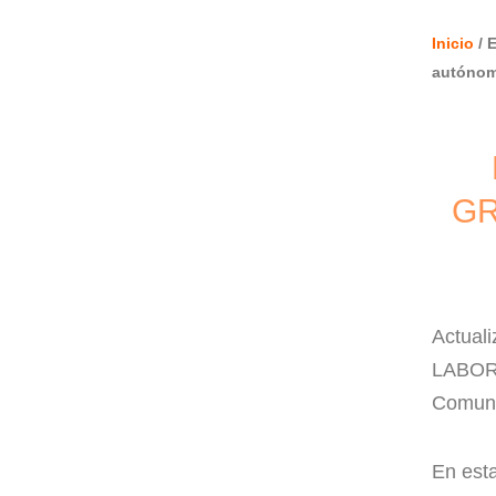
Inicio
/ 
autóno
GR
Actuali
LABORA
Comuni
En est