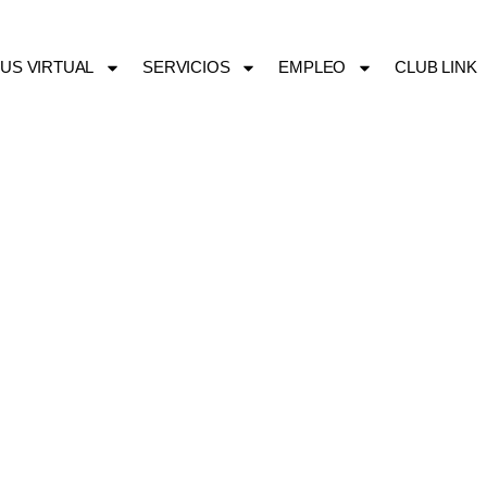
US VIRTUAL
SERVICIOS
EMPLEO
CLUB LINK
IALIDADES FORM
BORA PARA PERSO
JADORAS Y AUT