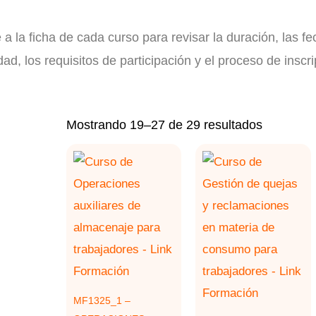
a la ficha de cada curso para revisar la duración, las fe
ad, los requisitos de participación y el proceso de inscri
Ordenad
Mostrando 19–27 de 29 resultados
por
los
últimos
MF1325_1 –