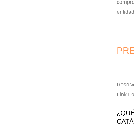
comprob
entida
PRE
Resolv
Link F
¿QUÉ
CAT