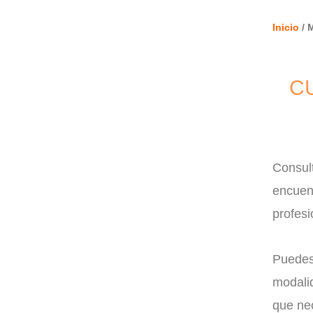
Inicio
/ 
C
Consult
encuent
profesi
Puedes 
modalid
que nec