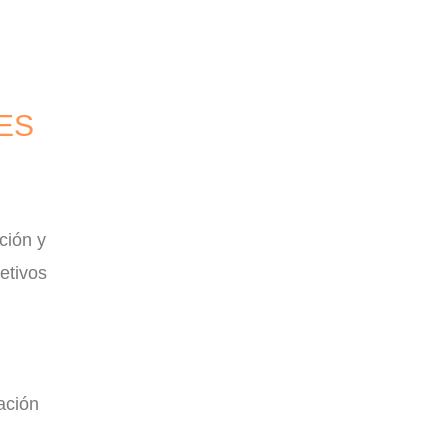
ES
ción y
etivos
ación