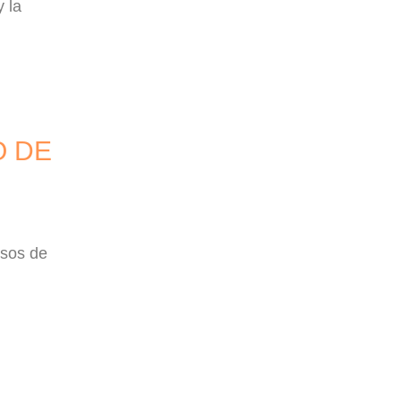
y la
O DE
rsos de