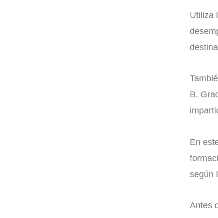
Utiliza
desemp
destina
Tambié
B, Gra
imparti
En este
formac
según l
Antes d