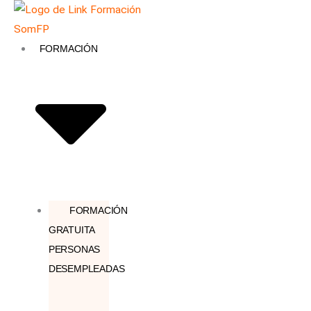
Ir
Búsqueda
Ordenado
al
de
por
contenido
productos
FORMACIÓN
los
últimos
FORMACIÓN
GRATUITA
PERSONAS
DESEMPLEADAS