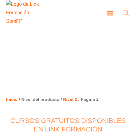
Ir
al
contenido
CAMPUS VIRTUAL
NIVEL 2
Inicio
/ Nivel del producto /
Nivel 2
/ Página 2
CURSOS GRATUITOS DISPONIBLES
EN LINK FORMACIÓN