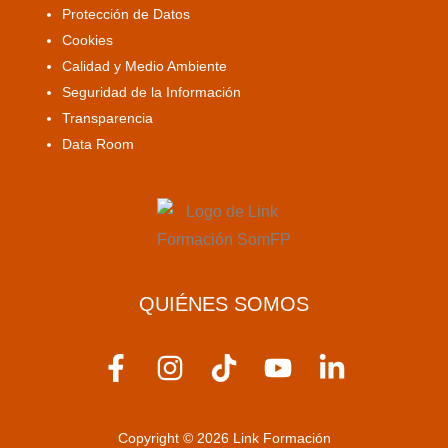
Protección de Datos
Cookies
Calidad y Medio Ambiente
Seguridad de la Información
Transparencia
Data Room
QUIÉNES SOMOS
F
I
T
Y
L
a
n
i
o
i
c
s
k
u
n
Copyright © 2026 Link Formación