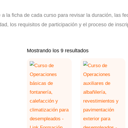
a la ficha de cada curso para revisar la duración, las fe
ad, los requisitos de participación y el proceso de inscri
Ordenado
Mostrando los 9 resultados
por
los
últimos