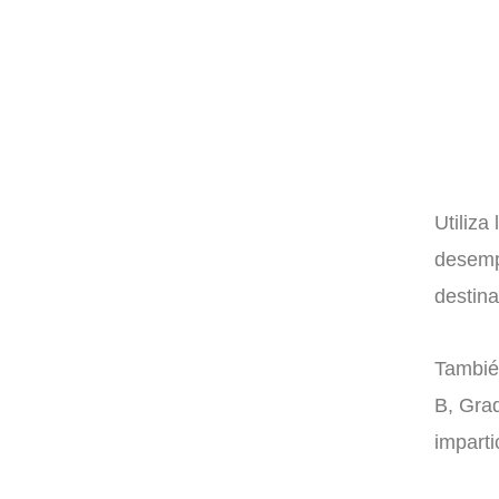
Utiliza
desemp
destina
Tambié
B, Gra
imparti