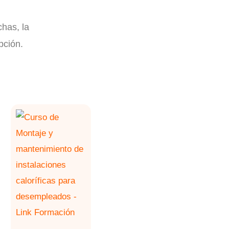
chas, la
pción.