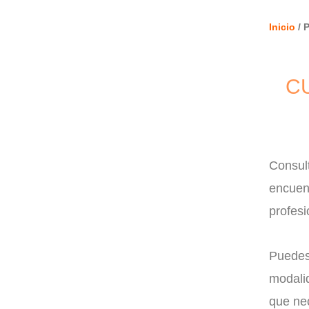
Inicio
/ 
C
Consult
encuent
profesi
Puedes 
modalid
que nec