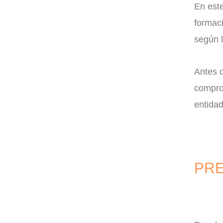
En este
formac
según l
Antes d
comprob
entida
PRE