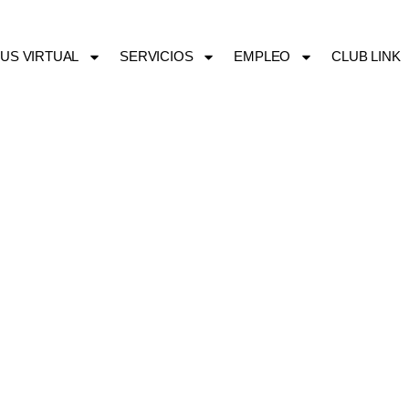
US VIRTUAL
SERVICIOS
EMPLEO
CLUB LINK
ADO C (CERTIFIC
PROFESIONAL)