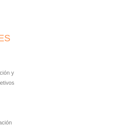
ES
ción y
etivos
ación