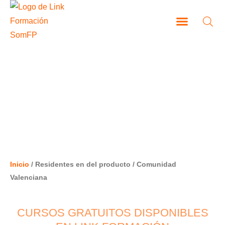
Ir
al
contenido
CAMPUS VIRTUAL
COMUNIDAD VALENCIANA
Inicio
/ Residentes en del producto / Comunidad
Valenciana
CURSOS GRATUITOS DISPONIBLES