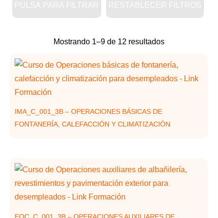
PULSA PARA FILTRAR
RESTABLECER FILTROS
Ordenado
Mostrando 1–9 de 12 resultados
por
los
últimos
IMA_C_001_3B – OPERACIONES BÁSICAS DE
FONTANERÍA, CALEFACCIÓN Y CLIMATIZACIÓN
EOC_C_001_3B – OPERACIONES AUXILIARES DE