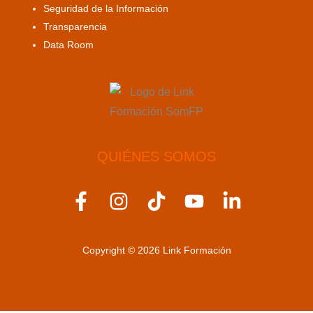
Seguridad de la Información
Transparencia
Data Room
QUIÉNES SOMOS
F
I
T
Y
L
a
n
i
o
i
c
s
k
u
n
Copyright © 2026 Link Formación
e
t
t
t
k
b
a
o
u
e
o
g
k
b
d