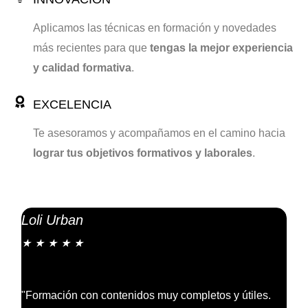
Aplicamos las técnicas en formación y novedades
más recientes para que
tengas la mejor experiencia
y calidad formativa
.
EXCELENCIA
Te asesoramos y acompañamos en el camino hacia
lograr tus objetivos formativos y laborales
.
Loli Urban
Pau
★
★
★
★
★
★
"Formación con contenidos muy completos y útiles.
"Exc