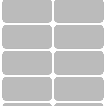
ADMINISTRACIÓN
AGRARIA
Y GESTIÓN
AUTÓNOMO
COMERCIO
Y MARKETING
ELECTRICIDAD
ENERGÍA
Y ELECTRÓNICA
Y AGUA
FABRICACIÓN
HOSTELERÍA