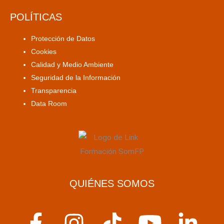
POLÍTICAS
Protección de Datos
Cookies
Calidad y Medio Ambiente
Seguridad de la Información
Transparencia
Data Room
QUIÉNES SOMOS
F
I
T
Y
L