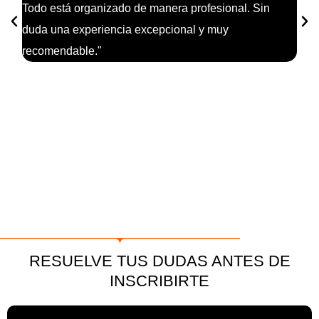
Todo está organizado de manera profesional. Sin
prof
duda una experiencia excepcional y muy
form
recomendable."
acom
mejo
un c
geni
pres
RESUELVE TUS DUDAS ANTES DE
INSCRIBIRTE