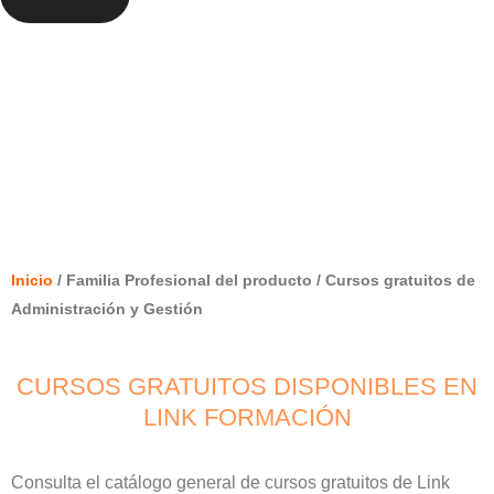
Ordenado
CURSOS GRATUITOS DE
por
los
ADMINISTRACIÓN Y GESTIÓN
últimos
Inicio
/ Familia Profesional del producto / Cursos gratuitos de
Administración y Gestión
CURSOS GRATUITOS DISPONIBLES EN
LINK FORMACIÓN
Consulta el catálogo general de cursos gratuitos de Link