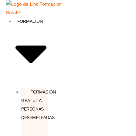
Ir
Búsqueda
al
de
contenido
productos
FORMACIÓN
FORMACIÓN
GRATUITA
PERSONAS
DESEMPLEADAS