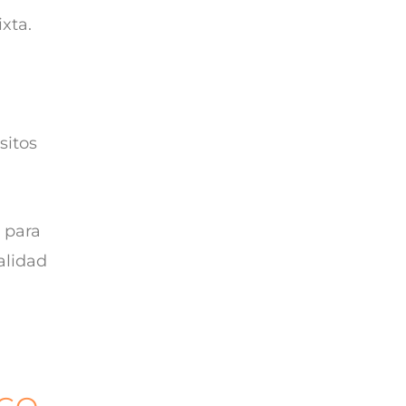
xta.
sitos
o para
alidad
.