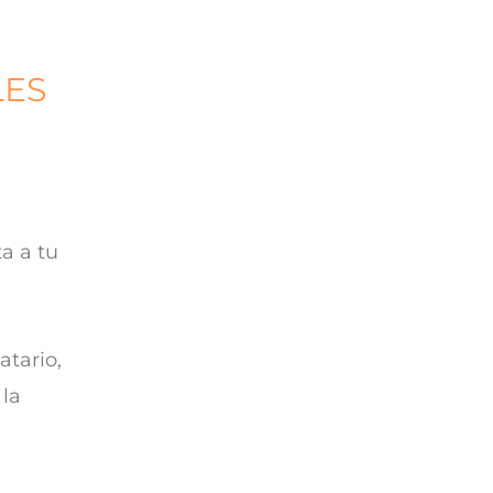
LES
a a tu
atario,
 la