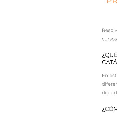
PR
Resolv
cursos
¿QUÉ
CAT
En est
difere
dirigi
¿CÓ