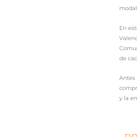
modali
En est
Valenc
Comuni
de cad
Antes 
compro
y la e