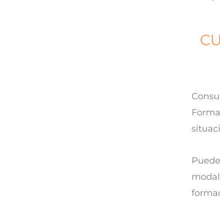
CU
Consul
Formac
situac
Puedes
modali
formac