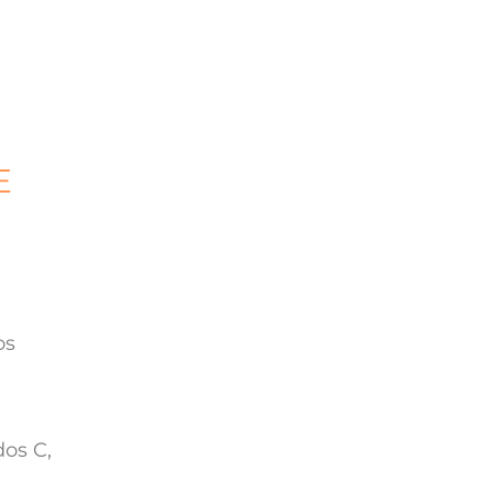
E
os
dos C,