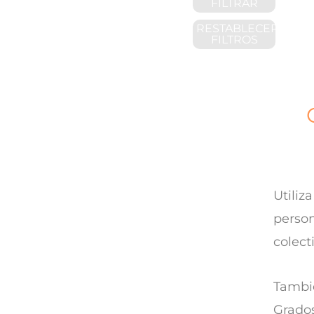
FILTRAR
RESTABLECER
FILTROS
Utiliz
person
colect
Tambié
Grados