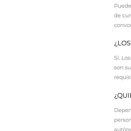
Puedes
de cur
convoc
¿LOS
Sí. Lo
son s
requis
¿QUI
Depend
person
autóno