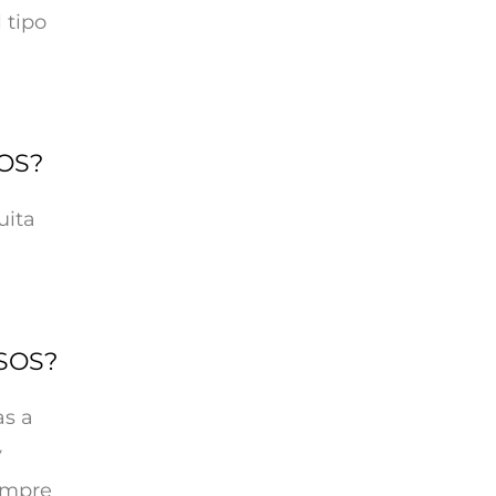
 tipo
OS?
uita
SOS?
as a
y
iempre