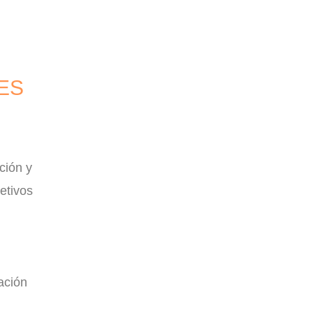
ES
ción y
etivos
ación