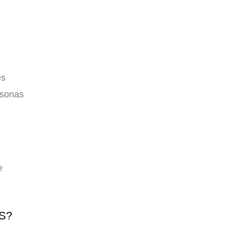
es
rsonas
e
S?