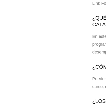
Link F
¿QUÉ
CAT
En este
program
desemp
¿CÓM
Puedes 
curso, 
¿LOS