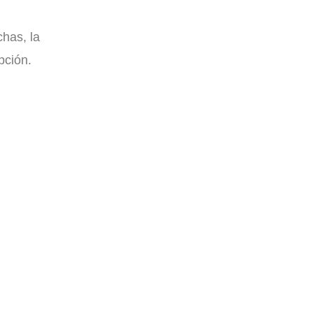
chas, la
pción.