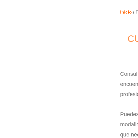
Inicio
/ 
C
Consult
encuent
profesi
Puedes 
modalid
que nec