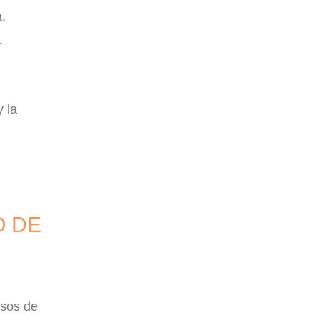
,
.
y la
O DE
rsos de