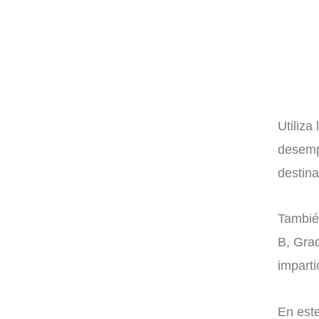
Utiliza
desemp
destina
Tambié
B, Gra
imparti
En este