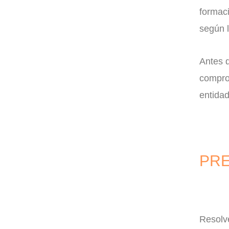
formac
según l
Antes d
comprob
entida
PRE
Resolv