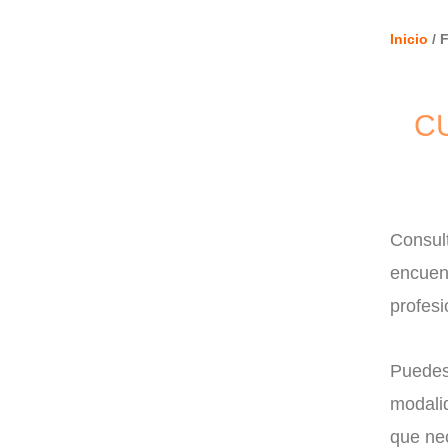
Inicio
/ 
C
Consult
encuent
profesi
Puedes 
modalid
que nec