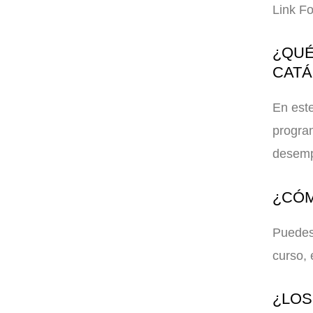
Link F
¿QUÉ
CAT
En este
program
desemp
¿CÓM
Puedes 
curso, 
¿LOS