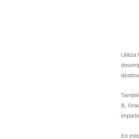
Utiliza
desemp
destina
Tambié
B, Gra
imparti
En este