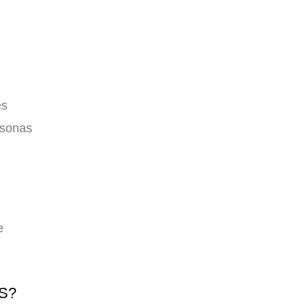
es
rsonas
e
S?