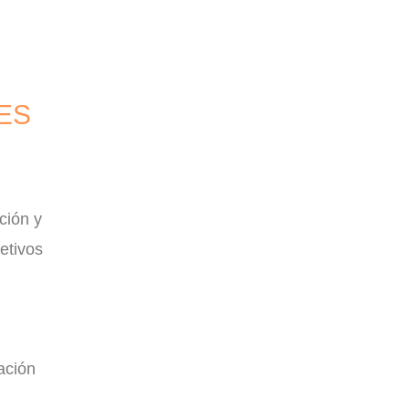
ES
ción y
etivos
ación