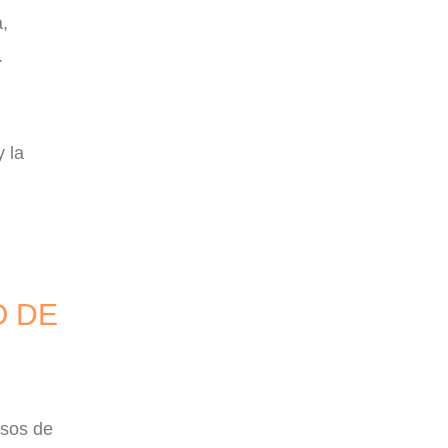
,
.
y la
O DE
rsos de