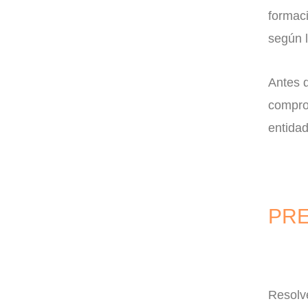
formac
según l
Antes d
comprob
entida
PRE
Resolv