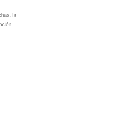
chas, la
pción.