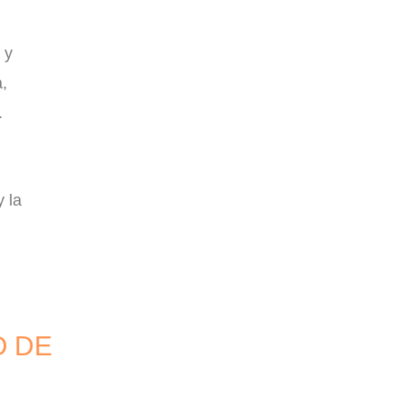
 y
,
.
y la
O DE