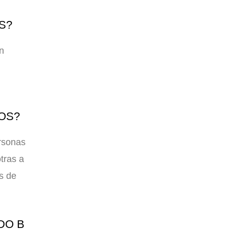
S?
on
OS?
rsonas
tras a
es de
DO B