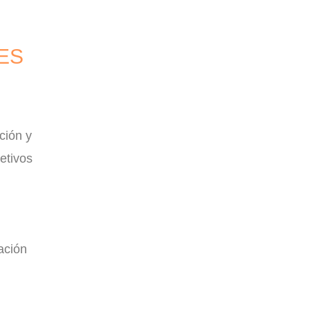
ES
ción y
etivos
ación