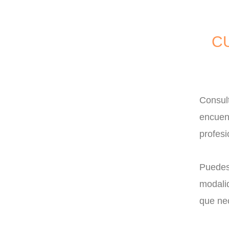
C
Consult
encuent
profesi
Puedes 
modalid
que nec