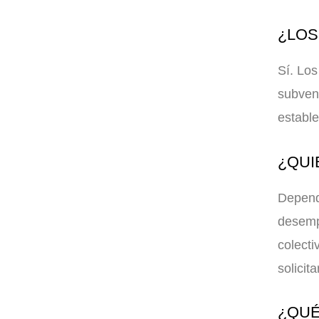
¿LOS
Sí. Los
subven
estable
¿QUI
Depend
desemp
colecti
solicita
¿QUÉ