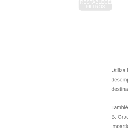
RESTABLECER
FILTROS
Utiliza
desemp
destina
Tambié
B, Gra
imparti