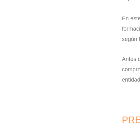
En este
formac
según l
Antes d
comprob
entida
PRE