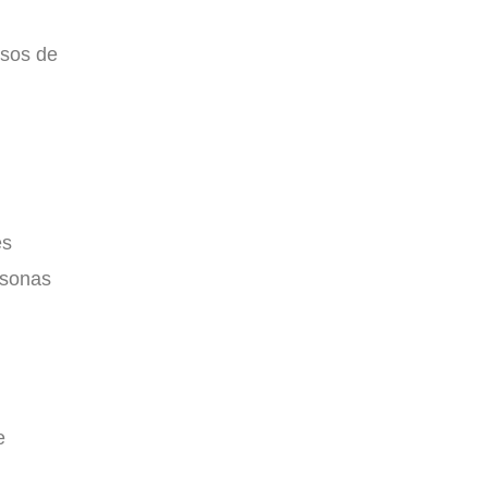
rsos de
es
rsonas
e