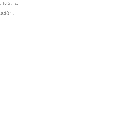
chas, la
pción.