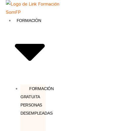
Ir
Búsqueda
al
de
contenido
productos
FORMACIÓN
FORMACIÓN
GRATUITA
PERSONAS
DESEMPLEADAS