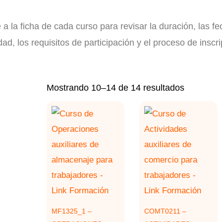
a la ficha de cada curso para revisar la duración, las fe
ad, los requisitos de participación y el proceso de inscri
Ordenad
Mostrando 10–14 de 14 resultados
por
los
últimos
MF1325_1 –
COMT0211 –