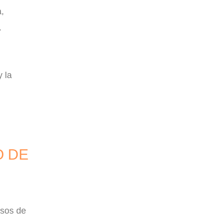
,
.
y la
O DE
rsos de