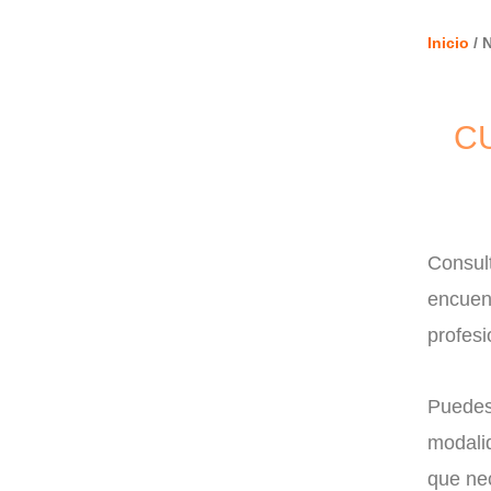
Inicio
/ 
C
Consult
encuent
profesi
Puedes 
modalid
que nec