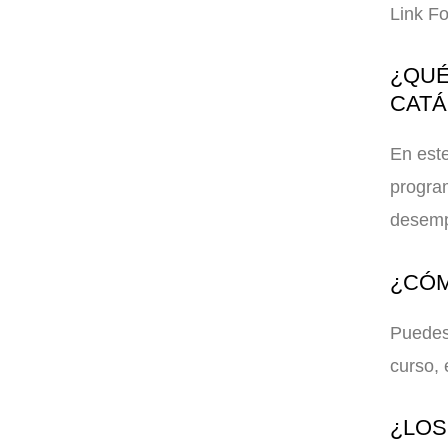
Link F
¿QUÉ
CAT
En este
program
desemp
¿CÓM
Puedes 
curso, 
¿LOS