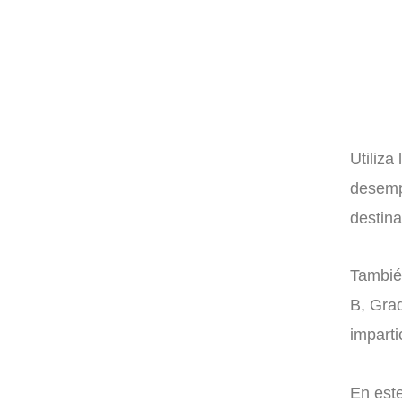
Utiliza
desemp
destina
Tambié
B, Gra
imparti
En este