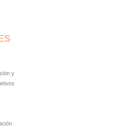
ES
ción y
etivos
ación