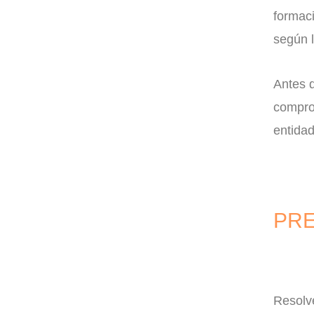
formac
según l
Antes d
comprob
entida
PRE
Resolv