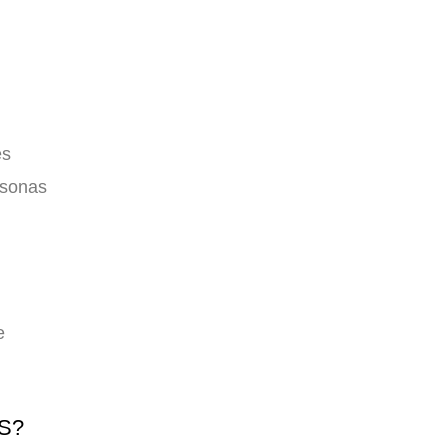
es
rsonas
e
S?