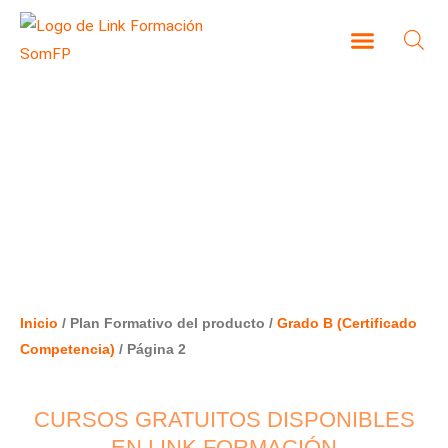
Ir
al
contenido
CAMPUS VIRTUAL
GRADO B (CERTIFICADO
COMPETENCIA)
Inicio
/ Plan Formativo del producto /
Grado B (Certificado
Competencia)
/ Página 2
CURSOS GRATUITOS DISPONIBLES
EN LINK FORMACIÓN