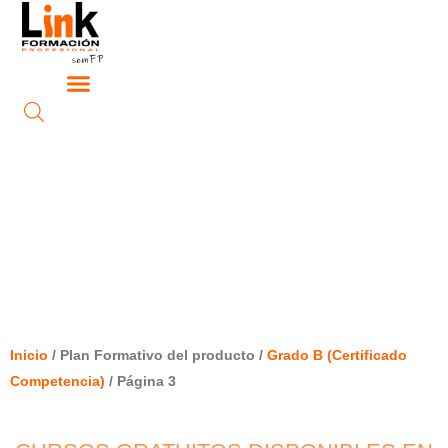
Ir
al
contenido
Ordenado
GRADO B (CERTIFICADO
por
los
COMPETENCIA)
últimos
Inicio
/ Plan Formativo del producto /
Grado B (Certificado
Competencia)
/ Página 3