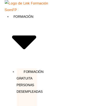
Ir
Búsqueda
al
de
contenido
productos
FORMACIÓN
FORMACIÓN
GRATUITA
PERSONAS
DESEMPLEADAS