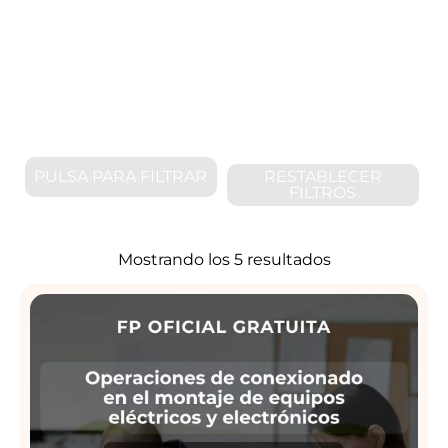
PULSA PARA FILTRAR
RESTABLECER
FILTROS
Ordenado
Mostrando los 5 resultados
por
los
últimos