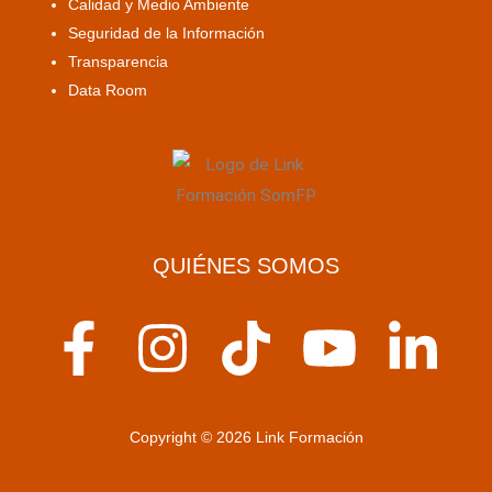
Calidad y Medio Ambiente
Seguridad de la Información
Transparencia
Data Room
QUIÉNES SOMOS
F
I
T
Y
L
a
n
i
o
i
c
s
k
u
n
Copyright © 2026 Link Formación