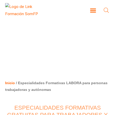
Ir
al
contenido
CAMPUS VIRTUAL
ESPECIALIDADES FORMATIVAS
LABORA PARA PERSONAS
TRABAJADORAS Y AUTÓNOMAS
Inicio
/ Especialidades Formativas LABORA para personas
trabajadoras y autónomas
ESPECIALIDADES FORMATIVAS
GRATUITAS PARA TRABAJADORES Y