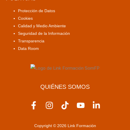
Protección de Datos
Cookies
Calidad y Medio Ambiente
Seguridad de la Información
Transparencia
Data Room
QUIÉNES SOMOS
F
I
T
Y
L
a
n
i
o
i
c
s
k
u
n
Copyright © 2026 Link Formación
e
t
t
t
k