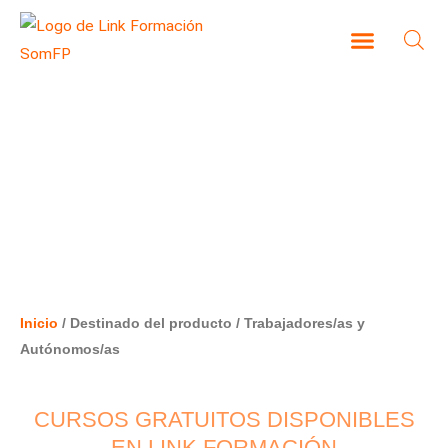
Ir
al
contenido
CAMPUS VIRTUAL
TRABAJADORES/AS Y
AUTÓNOMOS/AS
Inicio
/ Destinado del producto / Trabajadores/as y
Autónomos/as
CURSOS GRATUITOS DISPONIBLES
EN LINK FORMACIÓN